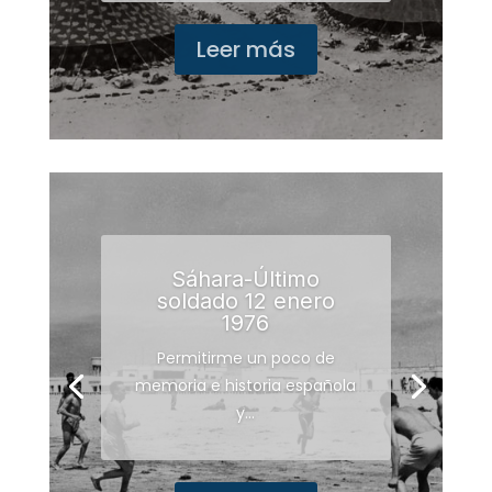
Leer más
Sáhara-Último
soldado 12 enero
1976
Permitirme un poco de
memoria e historia española
y...