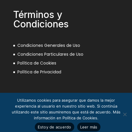
Términos y
Condiciones
Condiciones Generales de Uso
Condiciones Particulares de Uso
Política de Cookies
Política de Privacidad
Utilizamos cookies para asegurar que damos la mejor
experiencia al usuario en nuestro sitio web. Si continúa
utilizando este sitio asumiremos que está de acuerdo. Más
información en Política de Cookies.
La Mili en el Sáhara ® Juan Piqueras 2003-2013
Estoy de acuerdo
Leer más
© Asociación Nacional Veteranos Mili Sáhara 2025