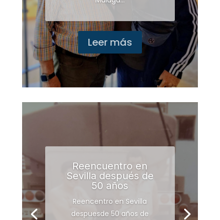
Malaga...
Leer más
Reencuentro en
Sevilla después de
50 años
Reencentro en Sevilla
despuesde 50 años de