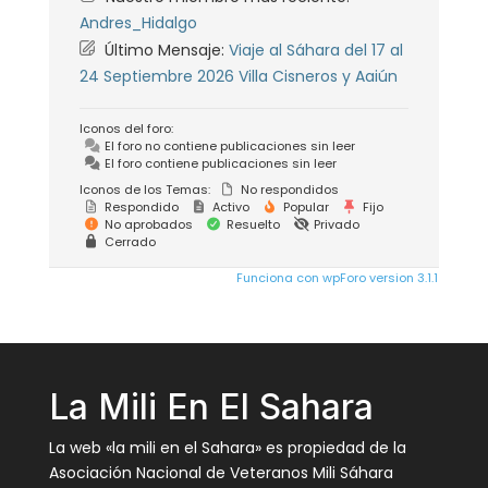
Andres_Hidalgo
Último Mensaje:
Viaje al Sáhara del 17 al
24 Septiembre 2026 Villa Cisneros y Aaiún
Iconos del foro:
El foro no contiene publicaciones sin leer
El foro contiene publicaciones sin leer
Iconos de los Temas:
No respondidos
Respondido
Activo
Popular
Fijo
No aprobados
Resuelto
Privado
Cerrado
Funciona con wpForo version 3.1.1
La Mili En El Sahara
La web «la mili en el Sahara» es propiedad de la
Asociación Nacional de Veteranos Mili Sáhara