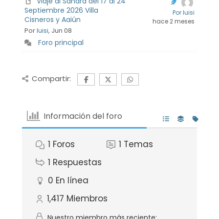
Viaje al Sáhara del 17 al 24
Septiembre 2026 Villa
Por luisi
Cisneros y Aaiún
hace 2 meses
Por
luisi
, Jun 08
Foro principal
Compartir:
Información del foro
1
Foros
1
Temas
1
Respuestas
0
En línea
1,417
Miembros
Nuestro miembro más reciente: