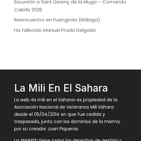
Excursión a Sant Llorenç de la Muga – Comando
Cabrils 2026
Reencuentro en Fuengirola (Málaga)
Ha fallecido Manuel Prada Delgado
La Mili En El Sahara
La web «la mili en el Sahara» es propiedad de la
Asociación Nacional de Veteranos Mili Sáhara
desde el 05/04/2014 en que fue cedida y
traspasada, junto con los dominios de la misma,
por su creador Juan Piqueras.
La ANVMSh tiene todos los derechos de gestión y