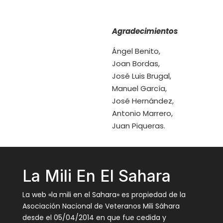
Agradecimientos
Ángel Benito,
Joan Bordas,
José Luis Brugal,
Manuel García,
José Hernández,
Antonio Marrero,
Juan Piqueras.
La Mili En El Sahara
La web «la mili en el Sahara» es propiedad de la
Asociación Nacional de Veteranos Mili Sáhara
desde el 05/04/2014 en que fue cedida y