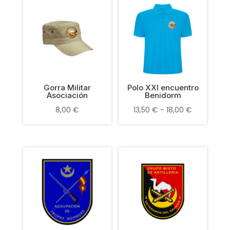
Gorra Militar
Polo XXI encuentro
Asociación
Benidorm
Rango
8,00
€
13,50
€
-
18,00
€
de
precios:
desde
13,50 €
hasta
18,00 €