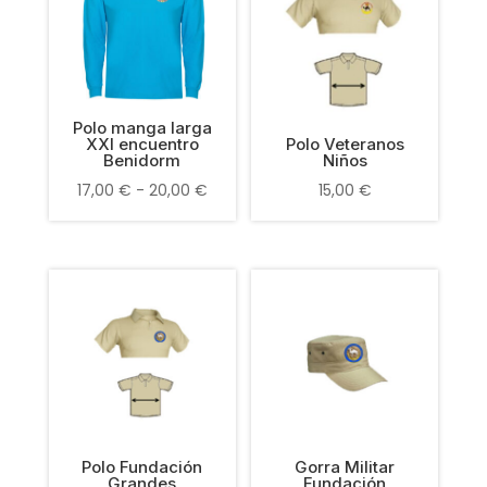
Polo manga larga
XXI encuentro
Polo Veteranos
Benidorm
Niños
Rango
17,00
€
-
20,00
€
15,00
€
de
precios:
desde
17,00 €
hasta
20,00 €
Polo Fundación
Gorra Militar
Grandes
Fundación