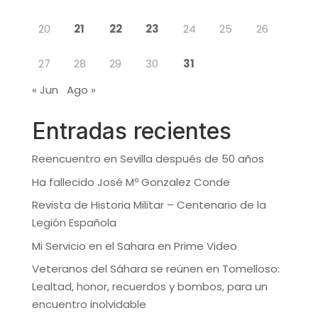
20
21
22
23
24
25
26
27
28
29
30
31
« Jun
Ago »
Entradas recientes
Reencuentro en Sevilla después de 50 años
Ha fallecido José Mº Gonzalez Conde
Revista de Historia Militar – Centenario de la
Legión Española
Mi Servicio en el Sahara en Prime Video
Veteranos del Sáhara se reúnen en Tomelloso:
Lealtad, honor, recuerdos y bombos, para un
encuentro inolvidable