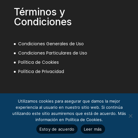
Términos y
Condiciones
Condiciones Generales de Uso
Condiciones Particulares de Uso
Política de Cookies
Política de Privacidad
Utilizamos cookies para asegurar que damos la mejor
experiencia al usuario en nuestro sitio web. Si continúa
utilizando este sitio asumiremos que está de acuerdo. Más
información en Política de Cookies.
La Mili en el Sáhara ® Juan Piqueras 2003-2013
Estoy de acuerdo
Leer más
© Asociación Nacional Veteranos Mili Sáhara 2025