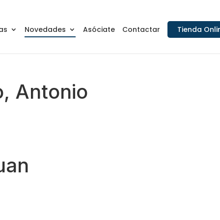
as
Novedades
Asóciate
Contactar
Tienda Onli
, Antonio
uan