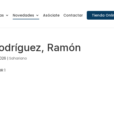
as
Novedades
Asóciate
Contactar
Tienda Onli
Rodríguez, Ramón
2026
|
Sahariano
IR 1