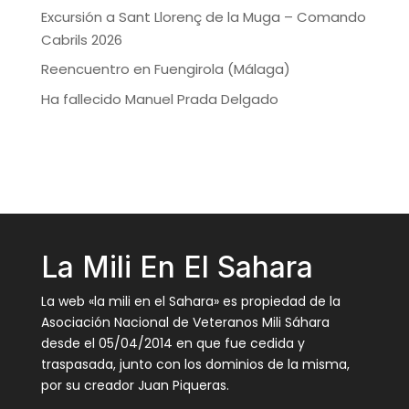
Excursión a Sant Llorenç de la Muga – Comando
Cabrils 2026
Reencuentro en Fuengirola (Málaga)
Ha fallecido Manuel Prada Delgado
La Mili En El Sahara
La web «la mili en el Sahara» es propiedad de la
Asociación Nacional de Veteranos Mili Sáhara
desde el 05/04/2014 en que fue cedida y
traspasada, junto con los dominios de la misma,
por su creador Juan Piqueras.