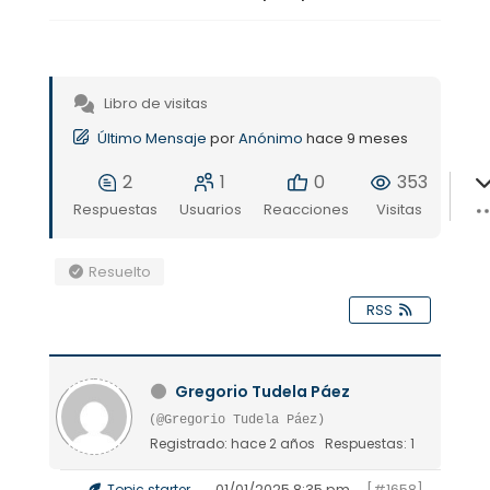
Libro de visitas
Último Mensaje
por
Anónimo
hace 9 meses
2
1
0
353
Respuestas
Usuarios
Reacciones
Visitas
Resuelto
RSS
Gregorio Tudela Páez
(@Gregorio Tudela Páez)
Registrado: hace 2 años
Respuestas: 1
01/01/2025 8:35 pm
[#1658]
Topic starter