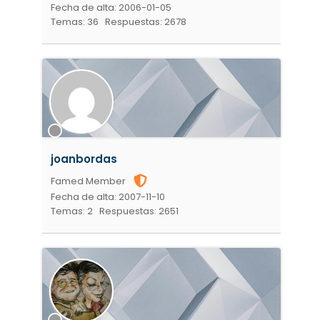
Fecha de alta: 2006-01-05
Temas: 36
Respuestas: 2678
joanbordas
Famed Member
Fecha de alta: 2007-11-10
Temas: 2
Respuestas: 2651