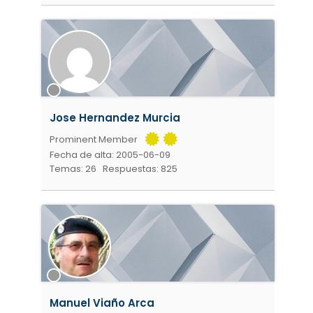
Jose Hernandez Murcia
Prominent Member
Fecha de alta: 2005-06-09
Temas: 26
Respuestas: 825
Manuel Viaño Arca