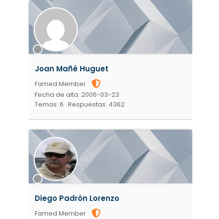
Joan Mañé Huguet
Famed Member
Fecha de alta: 2006-03-23
Temas: 6
Respuestas: 4362
Diego Padrón Lorenzo
Famed Member