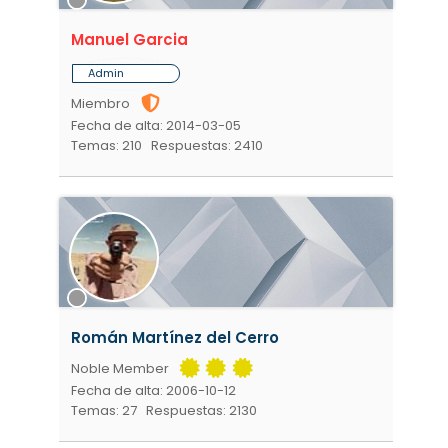
Manuel Garcia
Admin
Miembro
Fecha de alta: 2014-03-05
Temas: 210
Respuestas: 2410
Román Martínez del Cerro
Noble Member
Fecha de alta: 2006-10-12
Temas: 27
Respuestas: 2130