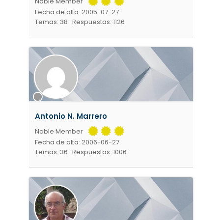
Noble Member
Fecha de alta: 2005-07-27
Temas: 38
Respuestas: 1126
Antonio N. Marrero
Noble Member
Fecha de alta: 2006-06-27
Temas: 36
Respuestas: 1006