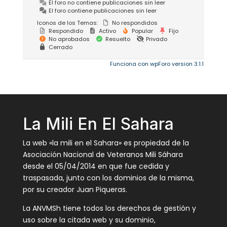
El foro no contiene publicaciones sin leer
El foro contiene publicaciones sin leer
Iconos de los Temas:
No respondidos
Respondido
Activo
Popular
Fijo
No aprobados
Resuelto
Privado
Cerrado
Funciona con wpForo version 3.1.1
La Mili En El Sahara
La web «la mili en el Sahara» es propiedad de la
Asociación Nacional de Veteranos Mili Sáhara
desde el 05/04/2014 en que fue cedida y
traspasada, junto con los dominios de la misma,
por su creador Juan Piqueras.
La ANVMSh tiene todos los derechos de gestión y
uso sobre la citada web y su dominio,