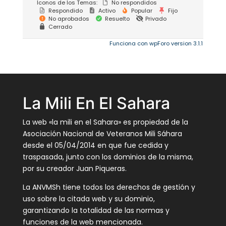
Iconos de los Temas:
No respondidos
Respondido
Activo
Popular
Fijo
No aprobados
Resuelto
Privado
Cerrado
Funciona con wpForo version 3.1.1
La Mili En El Sahara
La web «la mili en el Sahara» es propiedad de la
Asociación Nacional de Veteranos Mili Sáhara
desde el 05/04/2014 en que fue cedida y
traspasada, junto con los dominios de la misma,
por su creador Juan Piqueras.
La ANVMSh tiene todos los derechos de gestión y
uso sobre la citada web y su dominio,
garantizando la totalidad de las normas y
funciones de la web mencionada.