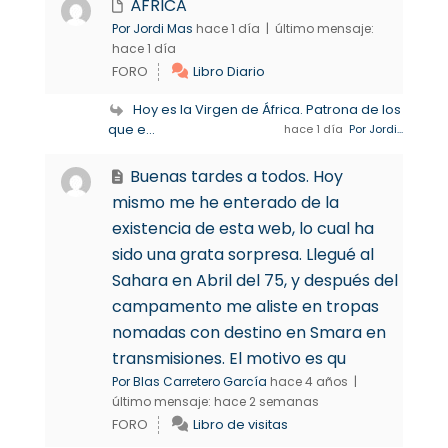
ÁFRICA
Por Jordi Mas
hace 1 día |
último mensaje:
hace 1 día
FORO
Libro Diario
Hoy es la Virgen de África. Patrona de los
que e...
hace 1 día
Por Jordi...
Buenas tardes a todos. Hoy
mismo me he enterado de la
existencia de esta web, lo cual ha
sido una grata sorpresa. Llegué al
Sahara en Abril del 75, y después del
campamento me aliste en tropas
nomadas con destino en Smara en
transmisiones. El motivo es qu
Por Blas Carretero García
hace 4 años |
último mensaje:
hace 2 semanas
FORO
Libro de visitas