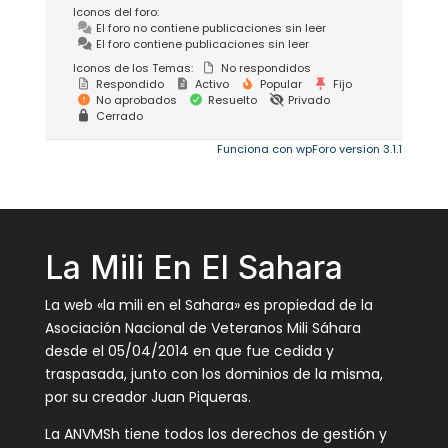
Iconos del foro:
El foro no contiene publicaciones sin leer
El foro contiene publicaciones sin leer
Iconos de los Temas:
No respondidos
Respondido
Activo
Popular
Fijo
No aprobados
Resuelto
Privado
Cerrado
Funciona con wpForo version 3.1.1
La Mili En El Sahara
La web «la mili en el Sahara» es propiedad de la
Asociación Nacional de Veteranos Mili Sáhara
desde el 05/04/2014 en que fue cedida y
traspasada, junto con los dominios de la misma,
por su creador Juan Piqueras.
La ANVMSh tiene todos los derechos de gestión y