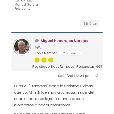
A.N.V.M.S.h.
Manuel García
Presidente
Citar
Miguel Henarejos Narejos
(@m)
Noble Member
Customer
Registrado: hace 12 meses
Respuestas: 964
13/02/2014 12:04 pm
Pues el "Trampas" tiene las mismas ideas
que yo. Mi mili fue muy aburrida,sin salir del
cuartel para nada,solo a unos pocos
kilometros a hacer maniobras.
Yo de joven era muy aventurero y me