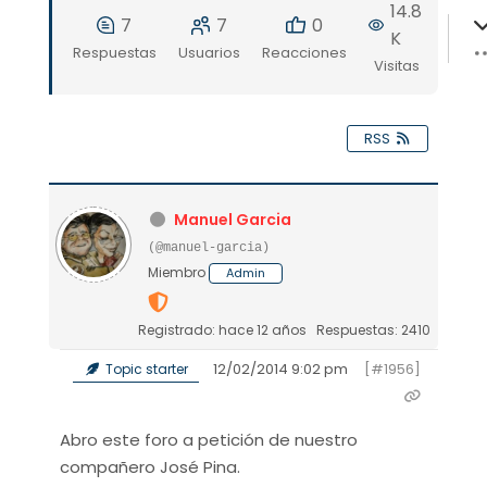
14.8
7
7
0
K
Respuestas
Usuarios
Reacciones
Visitas
RSS
Manuel Garcia
(@manuel-garcia)
Miembro
Admin
Registrado: hace 12 años
Respuestas: 2410
12/02/2014 9:02 pm
[#1956]
Topic starter
Abro este foro a petición de nuestro
compañero José Pina.