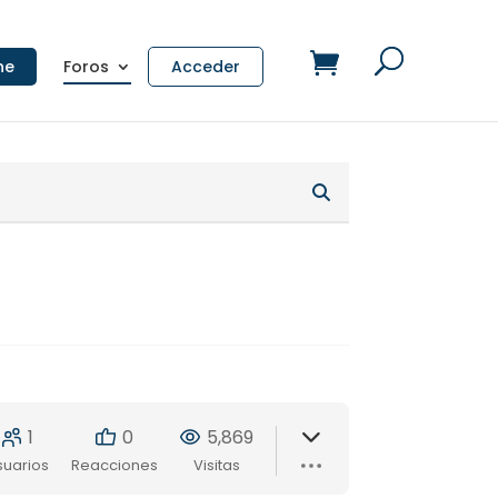
ne
Foros
Acceder
1
0
5,869
suarios
Reacciones
Visitas