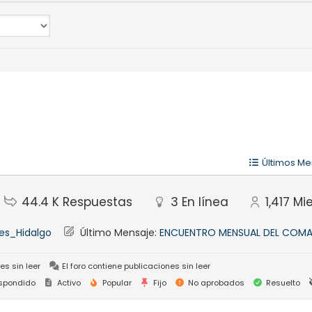
Últimos Me
44.4 K
Respuestas
3
En línea
1,417
Mi
es_Hidalgo
Último Mensaje:
ENCUENTRO MENSUAL DEL COMA
es sin leer
El foro contiene publicaciones sin leer
spondido
Activo
Popular
Fijo
No aprobados
Resuelto