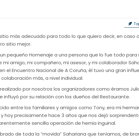
Top
l sitio más adecuado para todo lo que quiero decir, en caso 
o sitio mejor.
e un pequeño Homenaje a una persona que lo fue todo para 
e mi amigo, mi compañero, mi asesor, y mi colaborador Saha
en el Encuentro Nacional de A Coruña, él tuvo una gran influ
olaboración más, a nivel individual.
 realizado por nosotros los organizadores como éramos Julio 
e influyó por su relación con los dueños del Restaurante.
ido entre los familiares y amigos como Tony, era mi herma
 hoy precisamente hace 3 años que nos dejó sorprenden
arentemente sencilla operación de hernia inguinal.
rado de toda la “movida” Sahariana que teníamos, de br