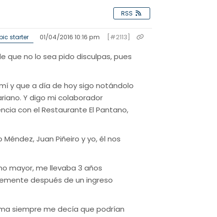
RSS
01/04/2016 10:16 pm
[#2113]
ic starter
de que no lo sea pido disculpas, pues
mí y que a día de hoy sigo notándolo
riano. Y digo mi colaborador
encia con el Restaurante El Pantano,
Méndez, Juan Piñeiro y yo, él nos
no mayor, me llevaba 3 años
temente después de un ingreso
oma siempre me decía que podrían