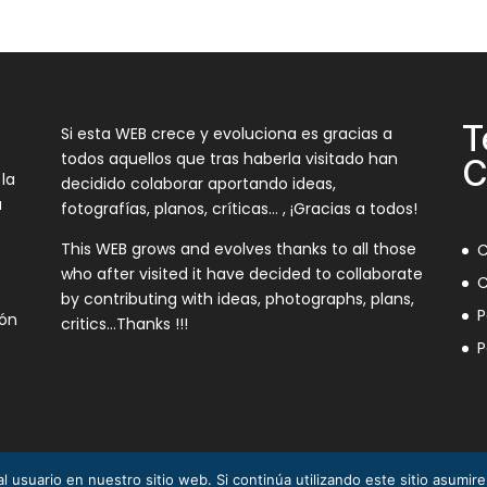
T
Si esta WEB crece y evoluciona es gracias a
todos aquellos que tras haberla visitado han
C
 la
decidido colaborar aportando ideas,
a
fotografías, planos, críticas… , ¡Gracias a todos!
This WEB grows and evolves thanks to all those
C
who after visited it have decided to collaborate
C
by contributing with ideas, photographs, plans,
P
ión
critics…Thanks !!!
P
l usuario en nuestro sitio web. Si continúa utilizando este sitio asumi