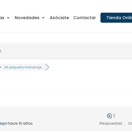
as
Novedades
Asóciate
Contactar
Tienda Onli
s
Mi pequeño Homenaje
1
aspi
hace 10 años
Respuestas
U