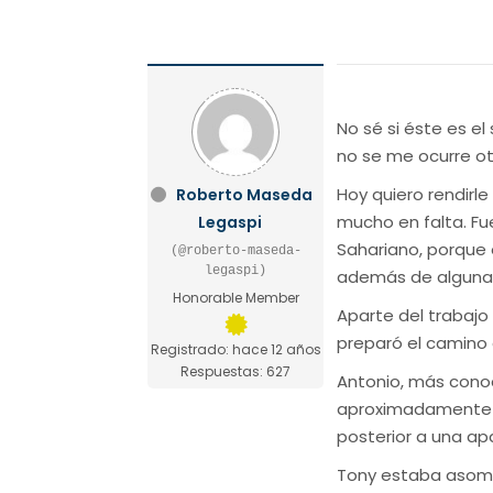
No sé si éste es e
no se me ocurre otr
Hoy quiero rendirl
Roberto Maseda
mucho en falta. Fu
Legaspi
Sahariano, porque 
(@roberto-maseda-
legaspi)
además de alguna c
Honorable Member
Aparte del trabajo
preparó el camino 
Registrado: hace 12 años
Respuestas: 627
Antonio, más conoc
aproximadamente y
posterior a una ap
Tony estaba asomb