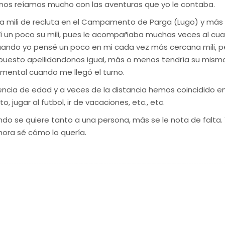
y nos reíamos mucho con las aventuras que yo le contaba.
la mili de recluta en el Campamento de Parga (Lugo) y más
ví un poco su mili, pues le acompañaba muchas veces al cua
ando yo pensé un poco en mi cada vez más cercana mili, pe
puesto apellidandonos igual, más o menos tendría su mismo
mental cuando me llegó el turno.
rencia de edad y a veces de la distancia hemos coincidido e
uto, jugar al futbol, ir de vacaciones, etc., etc.
do se quiere tanto a una persona, más se le nota de falta.
ahora sé cómo lo quería.