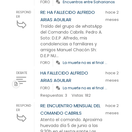
FORO
Encuentros entre Saharianos
RE: HA FALLECIDO ALFREDO
hace 2
RESPOND
ER
ARIAS AGUILAR
meses
Traído del grupo de whatsApp
del Comando Cabrils. Pedro A.
Soto: D.E.P .Alfredo, mis
condolencias a familiares y
amigos Manuel Chacón Sh:
D.E.P NU...
FORO
La muerte no es el final ...
HA FALLECIDO ALFREDO
hace 2
DEBATE
ARIAS AGUILAR
meses
FORO
La muerte no es el final ...
Respuestas: 3
Vistas: 182
RE: ENCUENTRO MENSUAL DEL
hace 2
RESPOND
ER
COMANDO CABRILS
meses
Atento el comando. Aproxima
huevada día 5 de junio a las
9:30h en el restaurante Las