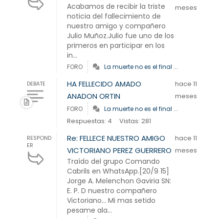
Acabamos de recibir la triste
meses
noticia del fallecimiento de
nuestro amigo y compañero
Julio Muñoz.Julio fue uno de los
primeros en participar en los
in...
FORO
La muerte no es el final ...
HA FELLECIDO AMADO
hace 11
DEBATE
ANADON ORTIN
meses
FORO
La muerte no es el final ...
Respuestas: 4
Vistas: 281
Re: FELLECE NUESTRO AMIGO
hace 11
RESPOND
ER
VICTORIANO PEREZ GUERRERO
meses
Traído del grupo Comando
Cabrils en WhatsApp.[20/9 15]
Jorge A. Melenchon Gaviria SN:
E. P. D nuestro compañero
Victoriano... Mi mas setido
pesame ala...