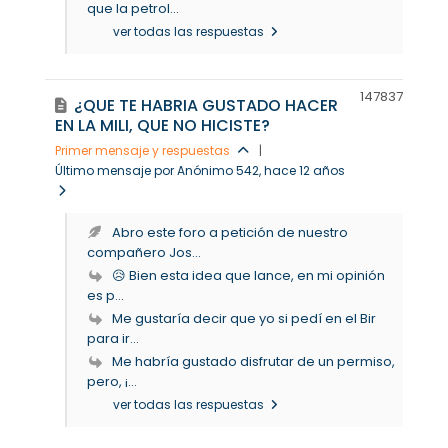
que la petrol...
ver todas las respuestas
14783
7
¿QUE TE HABRIA GUSTADO HACER
EN LA MILI, QUE NO HICISTE?
Primer mensaje y respuestas
|
Último mensaje por Anónimo 542
, hace 12 años
Abro este foro a petición de nuestro
compañero Jos...
😥 Bien esta idea que lance, en mi opinión
es p...
Me gustaría decir que yo si pedí en el Bir
para ir...
Me habría gustado disfrutar de un permiso,
pero, ¡...
ver todas las respuestas