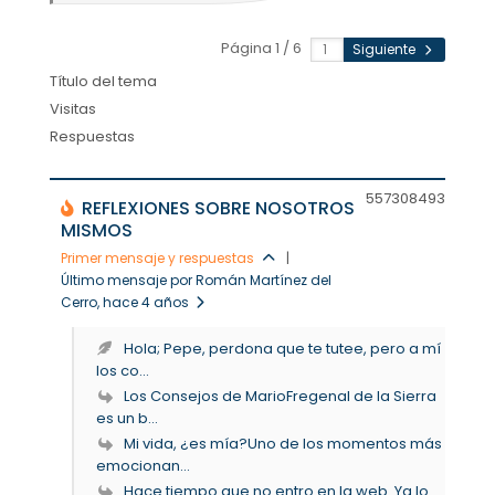
Página 1 / 6
Siguiente
Título del tema
Visitas
Respuestas
557308
493
REFLEXIONES SOBRE NOSOTROS
MISMOS
Primer mensaje y respuestas
|
Último mensaje por Román Martínez del
Cerro
, hace 4 años
Hola; Pepe, perdona que te tutee, pero a mí
los co...
Los Consejos de MarioFregenal de la Sierra
es un b...
Mi vida, ¿es mía?Uno de los momentos más
emocionan...
Hace tiempo que no entro en la web. Ya lo