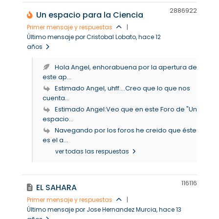
28869
22
Un espacio para la Ciencia
Primer mensaje y respuestas
|
Último mensaje por Cristobal Lobato
, hace 12
años
Hola Angel, enhorabuena por la apertura de
este ap...
Estimado Angel, uhff....Creo que lo que nos
cuenta...
Estimado Angel:Veo que en este Foro de "Un
espacio...
Navegando por los foros he creido que éste
es el a...
ver todas las respuestas
11611
6
EL SAHARA
Primer mensaje y respuestas
|
Último mensaje por Jose Hernandez Murcia
, hace 13