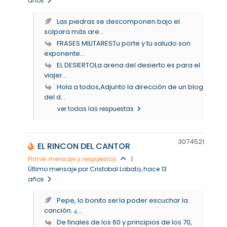
años
Las piedras se descomponen bajo el
solpara más are...
FRASES MILITARESTu porte y tu saludo son
exponente...
EL DESIERTOLa arena del desierto es para el
viajer...
Hola a todos,Adjunto la dirección de un blog
del d...
ver todas las respuestas
30745
21
EL RINCON DEL CANTOR
Primer mensaje y respuestas
|
Último mensaje por Cristobal Lobato
, hace 13
años
Pepe, lo bonito sería poder escuchar la
canción. ¿...
De finales de los 60 y principios de los 70,