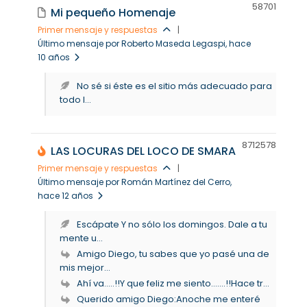
5870
1
Mi pequeño Homenaje
Primer mensaje y respuestas
|
Último mensaje por Roberto Maseda Legaspi
, hace
10 años
No sé si éste es el sitio más adecuado para
todo l...
87125
78
LAS LOCURAS DEL LOCO DE SMARA
Primer mensaje y respuestas
|
Último mensaje por Román Martínez del Cerro
,
hace 12 años
Escápate Y no sólo los domingos. Dale a tu
mente u...
Amigo Diego, tu sabes que yo pasé una de
mis mejor...
Ahí va.....!!Y que feliz me siento.......!!Hace tr...
Querido amigo Diego:Anoche me enteré