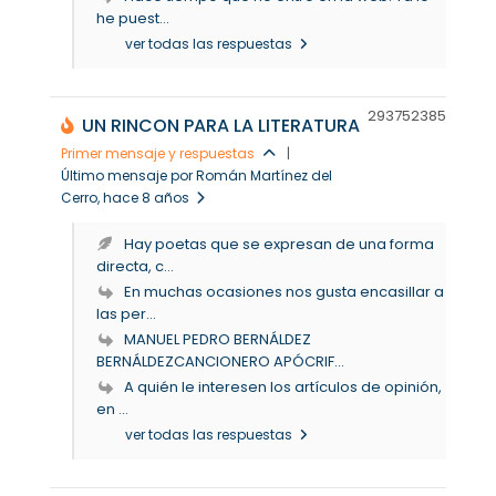
he puest...
ver todas las respuestas
293752
385
UN RINCON PARA LA LITERATURA
Primer mensaje y respuestas
|
Último mensaje por Román Martínez del
Cerro
, hace 8 años
Hay poetas que se expresan de una forma
directa, c...
En muchas ocasiones nos gusta encasillar a
las per...
MANUEL PEDRO BERNÁLDEZ
BERNÁLDEZCANCIONERO APÓCRIF...
A quién le interesen los artículos de opinión,
en ...
ver todas las respuestas