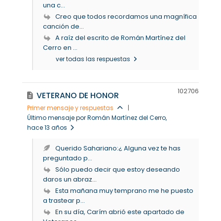
una c...
Creo que todos recordamos una magnífica
canción de...
A raíz del escrito de Román Martínez del
Cerro en ...
ver todas las respuestas
10270
6
VETERANO DE HONOR
Primer mensaje y respuestas
|
Último mensaje por Román Martínez del Cerro
,
hace 13 años
Querido Sahariano:¿ Alguna vez te has
preguntado p...
Sólo puedo decir que estoy deseando
daros un abraz...
Esta mañana muy temprano me he puesto
a trastear p...
En su día, Carím abrió este apartado de