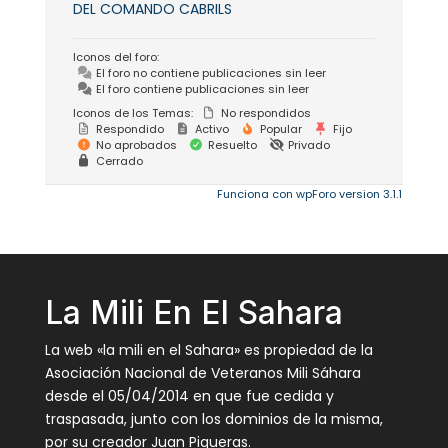
DEL COMANDO CABRILS
Iconos del foro:
El foro no contiene publicaciones sin leer
El foro contiene publicaciones sin leer
Iconos de los Temas:
No respondidos
Respondido
Activo
Popular
Fijo
No aprobados
Resuelto
Privado
Cerrado
Funciona con wpForo version 3.1.1
La Mili En El Sahara
La web «la mili en el Sahara» es propiedad de la
Asociación Nacional de Veteranos Mili Sáhara
desde el 05/04/2014 en que fue cedida y
traspasada, junto con los dominios de la misma,
por su creador Juan Piqueras.