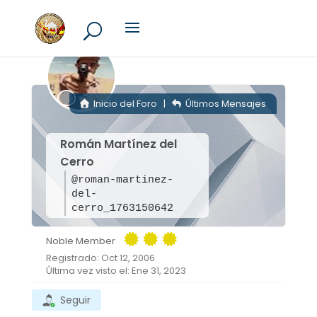
Inicio del Foro
|
Últimos Mensajes
Román Martínez del
Cerro
@roman-martinez-
del-
cerro_1763150642
Noble Member
Registrado: Oct 12, 2006
Última vez visto el: Ene 31, 2023
Seguir