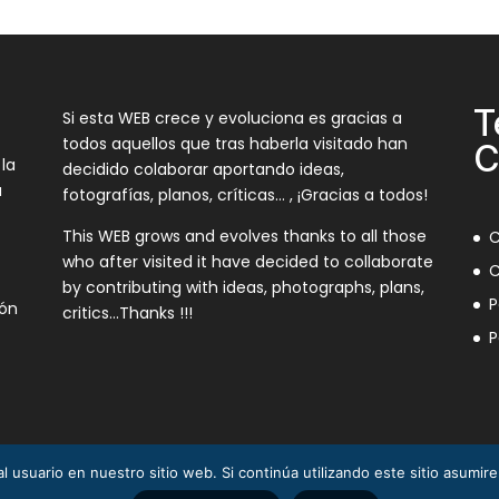
T
Si esta WEB crece y evoluciona es gracias a
todos aquellos que tras haberla visitado han
C
 la
decidido colaborar aportando ideas,
a
fotografías, planos, críticas… , ¡Gracias a todos!
This WEB grows and evolves thanks to all those
C
who after visited it have decided to collaborate
C
by contributing with ideas, photographs, plans,
P
ión
critics…Thanks !!!
P
l usuario en nuestro sitio web. Si continúa utilizando este sitio asumi
3