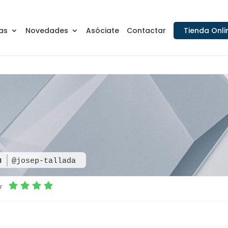
as
Novedades
Asóciate
Contactar
Tienda Onli
a
@josep-tallada
r