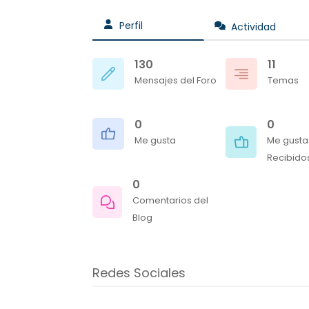
Perfil
Actividad
130
11
Mensajes del Foro
Temas
0
0
Me gusta
Me gusta
Recibido
0
Comentarios del
Blog
Redes Sociales