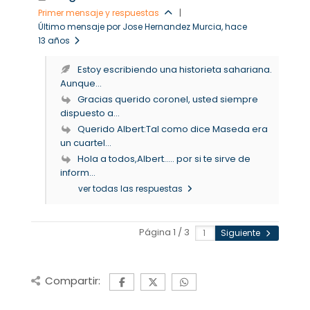
Primer mensaje y respuestas
|
Último mensaje por Jose Hernandez Murcia
, hace
13 años
Estoy escribiendo una historieta sahariana.
Aunque...
Gracias querido coronel, usted siempre
dispuesto a...
Querido Albert:Tal como dice Maseda era
un cuartel...
Hola a todos,Albert..... por si te sirve de
inform...
ver todas las respuestas
Página 1 / 3
Siguiente
Compartir: