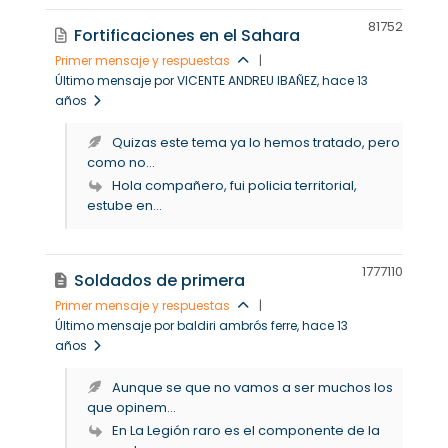
8175
2
Fortificaciones en el Sahara
Primer mensaje y respuestas
|
Último mensaje por VICENTE ANDREU IBAÑEZ
, hace 13
años
Quizas este tema ya lo hemos tratado, pero
como no...
Hola compañero, fui policia territorial,
estube en...
17771
10
Soldados de primera
Primer mensaje y respuestas
|
Último mensaje por baldiri ambrós ferre
, hace 13
años
Aunque se que no vamos a ser muchos los
que opinem...
En La Legión raro es el componente de la