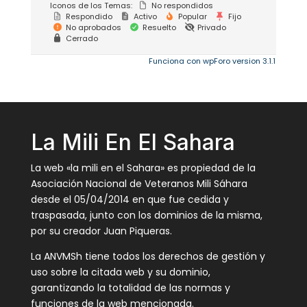
Iconos de los Temas:
No respondidos
Respondido
Activo
Popular
Fijo
No aprobados
Resuelto
Privado
Cerrado
Funciona con wpForo version 3.1.1
La Mili En El Sahara
La web «la mili en el Sahara» es propiedad de la
Asociación Nacional de Veteranos Mili Sáhara
desde el 05/04/2014 en que fue cedida y
traspasada, junto con los dominios de la misma,
por su creador Juan Piqueras.
La ANVMSh tiene todos los derechos de gestión y
uso sobre la citada web y su dominio,
garantizando la totalidad de las normas y
funciones de la web mencionada.