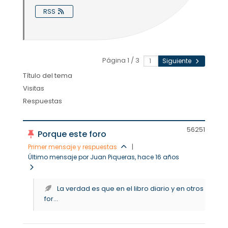
RSS
Página 1 / 3
Siguiente
Título del tema
Visitas
Respuestas
5625
1
Porque este foro
Primer mensaje y respuestas
|
Último mensaje por Juan Piqueras
, hace 16 años
La verdad es que en el libro diario y en otros
for...