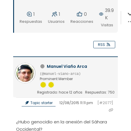
39.9
1
1
0
K
Respuestas
Usuarios
Reacciones
Visitas
RSS
Manuel Viaño Arca
(@manuel-viano-arca)
Prominent Member
Registrado: hace 12 años
Respuestas: 750
12/08/2015 11:11 pm
[#2077]
Topic starter
¿Hubo genocidio en la anexión del Sáhara
Occidental?