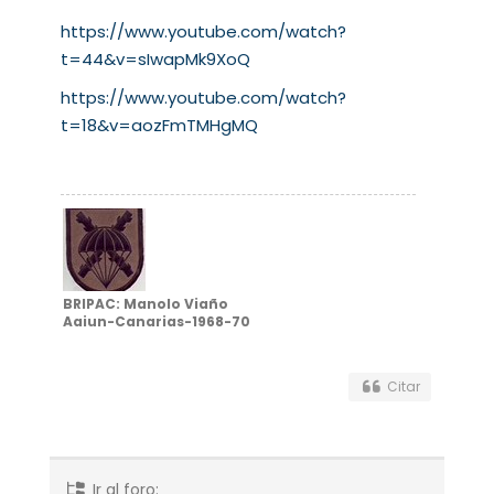
https://www.youtube.com/watch?
t=44&v=sIwapMk9XoQ
https://www.youtube.com/watch?
t=18&v=aozFmTMHgMQ
BRIPAC: Manolo Viaño
Aaiun-Canarias-1968-70
Citar
Ir al foro: