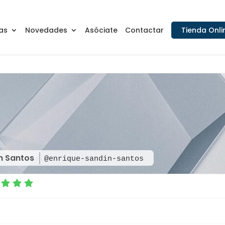
as
Novedades
Asóciate
Contactar
Tienda Onli
in Santos
@enrique-sandin-santos