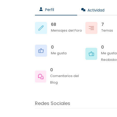
Perfil
Actividad
68
7
Mensajes del Foro
Temas
0
0
Me gusta
Me gusta
Recibido
0
Comentarios del
Blog
Redes Sociales