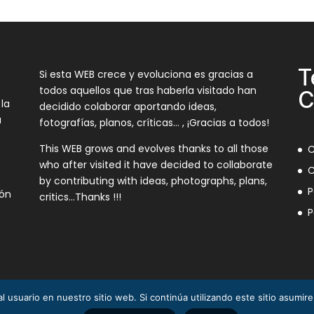
T
Si esta WEB crece y evoluciona es gracias a
todos aquellos que tras haberla visitado han
C
 la
decidido colaborar aportando ideas,
a
fotografías, planos, críticas… , ¡Gracias a todos!
This WEB grows and evolves thanks to all those
C
who after visited it have decided to collaborate
C
by contributing with ideas, photographs, plans,
P
ión
critics…Thanks !!!
P
l usuario en nuestro sitio web. Si continúa utilizando este sitio asumi
3