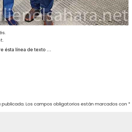
és.
t.
e ésta línea de texto …
o
á publicada.
Los campos obligatorios están marcados con
*