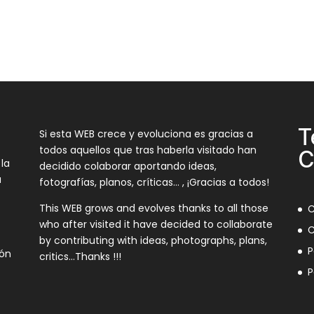
T
Si esta WEB crece y evoluciona es gracias a
todos aquellos que tras haberla visitado han
C
 la
decidido colaborar aportando ideas,
a
fotografías, planos, críticas… , ¡Gracias a todos!
This WEB grows and evolves thanks to all those
C
who after visited it have decided to collaborate
C
by contributing with ideas, photographs, plans,
P
ión
critics…Thanks !!!
P