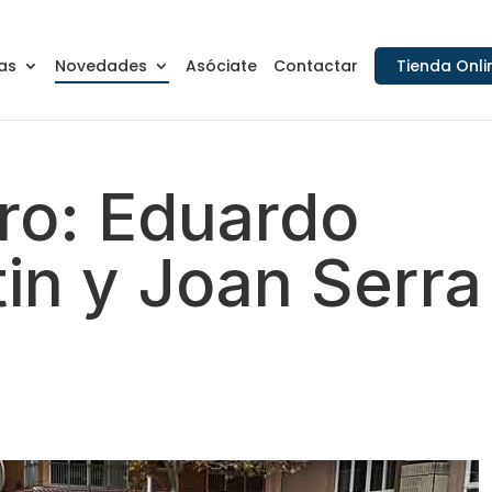
as
Novedades
Asóciate
Contactar
Tienda Onli
ro: Eduardo
tin y Joan Serra