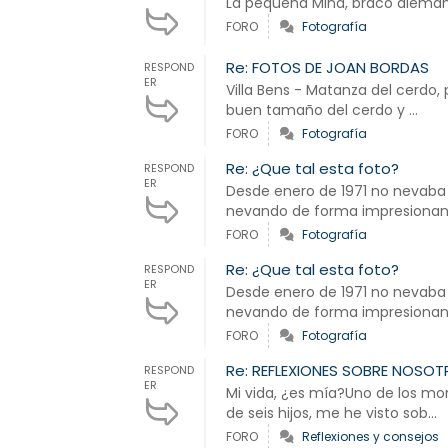
La pequeña Mina, braco alemán
FORO
Fotografía
Re: FOTOS DE JOAN BORDAS
RESPOND
ER
Villa Bens - Matanza del cerdo, 
buen tamaño del cerdo y ...
FORO
Fotografía
Re: ¿Que tal esta foto?
RESPOND
ER
Desde enero de 1971 no nevaba
nevando de forma impresionante
FORO
Fotografía
Re: ¿Que tal esta foto?
RESPOND
ER
Desde enero de 1971 no nevaba
nevando de forma impresionante
FORO
Fotografía
Re: REFLEXIONES SOBRE NOSO
RESPOND
ER
Mi vida, ¿es mía?Uno de los mo
de seis hijos, me he visto sob...
FORO
Reflexiones y consejos