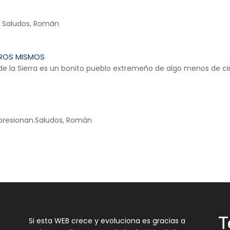
. Saludos, Román
TROS MISMOS
de la Sierra es un bonito pueblo extremeño de algo menos de ci
mpresionan.Saludos, Román
T
Si esta WEB crece y evoluciona es gracias a