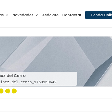
as
Novedades
Asóciate
Contactar
Tienda Onli
ez del Cerro
tinez-del-cerro_1763150642