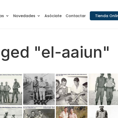
as
Novedades
Asóciate
Contactar
Tienda Onli
ged "el-aaiun"