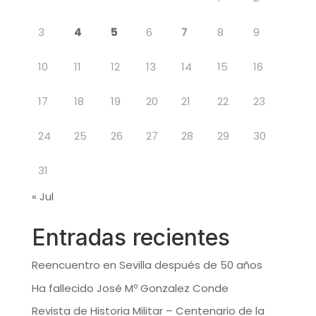
3
4
5
6
7
8
9
10
11
12
13
14
15
16
17
18
19
20
21
22
23
24
25
26
27
28
29
30
31
« Jul
Entradas recientes
Reencuentro en Sevilla después de 50 años
Ha fallecido José Mº Gonzalez Conde
Revista de Historia Militar – Centenario de la