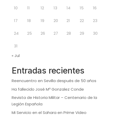
10
11
12
13
14
15
16
17
18
19
20
21
22
23
24
25
26
27
28
29
30
31
« Jul
Entradas recientes
Reencuentro en Sevilla después de 50 años
Ha fallecido José Mº Gonzalez Conde
Revista de Historia Militar – Centenario de la
Legión Española
Mi Servicio en el Sahara en Prime Video