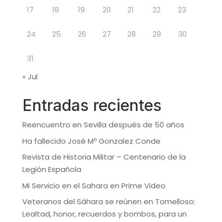
17
18
19
20
21
22
23
24
25
26
27
28
29
30
31
« Jul
Entradas recientes
Reencuentro en Sevilla después de 50 años
Ha fallecido José Mº Gonzalez Conde
Revista de Historia Militar – Centenario de la
Legión Española
Mi Servicio en el Sahara en Prime Video
Veteranos del Sáhara se reúnen en Tomelloso:
Lealtad, honor, recuerdos y bombos, para un