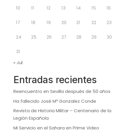
10
11
12
13
14
15
16
17
18
19
20
21
22
23
24
25
26
27
28
29
30
31
« Jul
Entradas recientes
Reencuentro en Sevilla después de 50 años
Ha fallecido José Mº Gonzalez Conde
Revista de Historia Militar – Centenario de la
Legión Española
Mi Servicio en el Sahara en Prime Video