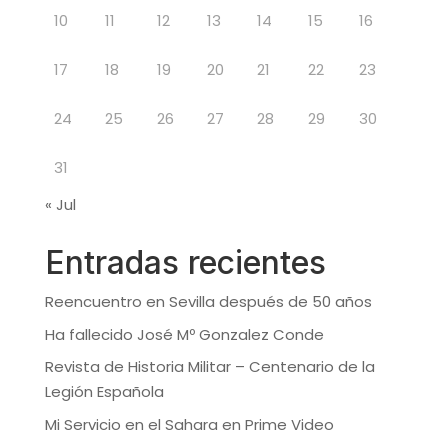
10
11
12
13
14
15
16
17
18
19
20
21
22
23
24
25
26
27
28
29
30
31
« Jul
Entradas recientes
Reencuentro en Sevilla después de 50 años
Ha fallecido José Mº Gonzalez Conde
Revista de Historia Militar – Centenario de la
Legión Española
Mi Servicio en el Sahara en Prime Video