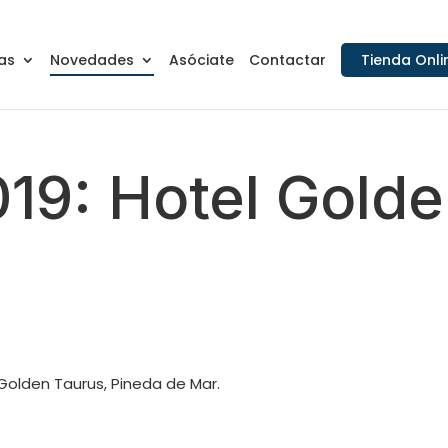
as
Novedades
Asóciate
Contactar
Tienda Onli
19: Hotel Gold
Golden Taurus, Pineda de Mar.