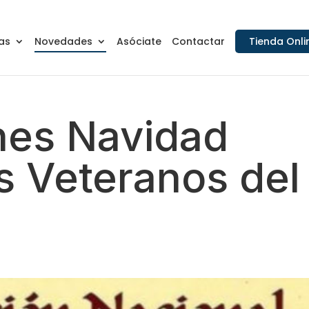
as
Novedades
Asóciate
Contactar
Tienda Onli
ones Navidad
s Veteranos del