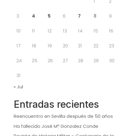
1
2
3
4
5
6
7
8
9
10
11
12
13
14
15
16
17
18
19
20
21
22
23
24
25
26
27
28
29
30
31
« Jul
Entradas recientes
Reencuentro en Sevilla después de 50 años
Ha fallecido José Mº Gonzalez Conde
Revista de Historia Militar – Centenario de la