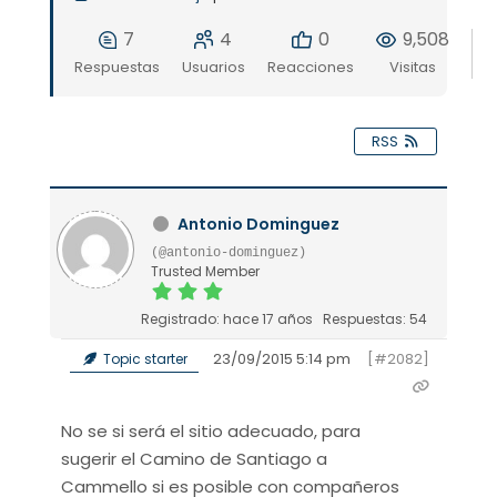
7
4
0
9,508
Respuestas
Usuarios
Reacciones
Visitas
RSS
Antonio Dominguez
(@antonio-dominguez)
Trusted Member
Registrado: hace 17 años
Respuestas: 54
23/09/2015 5:14 pm
[#2082]
Topic starter
No se si será el sitio adecuado, para
sugerir el Camino de Santiago a
Cammello si es posible con compañeros