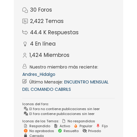
30
Foros
2,422
Temas
44.4 K
Respuestas
4
En línea
1,424
Miembros
Nuestro miembro más reciente:
Andres_Hidalgo
Último Mensaje:
ENCUENTRO MENSUAL
DEL COMANDO CABRILS
Iconos del foro:
El foro no contiene publicaciones sin leer
El foro contiene publicaciones sin leer
Iconos de los Temas:
No respondidos
Respondido
Activo
Popular
Fijo
No aprobados
Resuelto
Privado
Cerrado