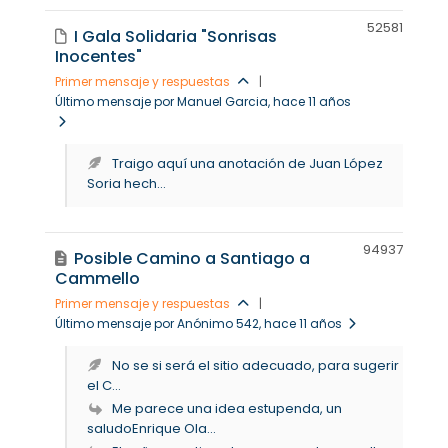
5258
1
I Gala Solidaria "Sonrisas
Inocentes"
Primer mensaje y respuestas
|
Último mensaje por Manuel Garcia
, hace 11 años
Traigo aquí una anotación de Juan López
Soria hech...
9493
7
Posible Camino a Santiago a
Cammello
Primer mensaje y respuestas
|
Último mensaje por Anónimo 542
, hace 11 años
No se si será el sitio adecuado, para sugerir
el C...
Me parece una idea estupenda, un
saludoEnrique Ola...