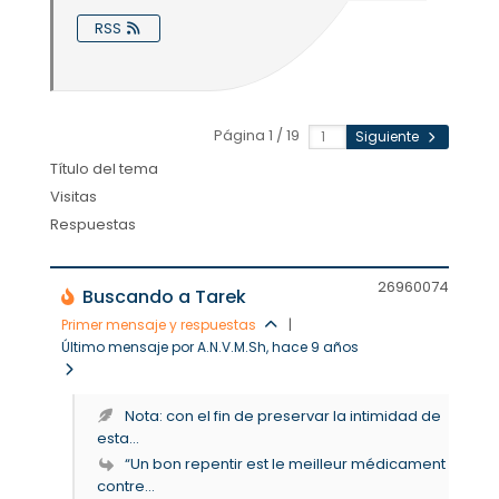
RSS
Página 1 / 19
Siguiente
Título del tema
Visitas
Respuestas
269600
74
Buscando a Tarek
Primer mensaje y respuestas
|
Último mensaje por A.N.V.M.Sh
, hace 9 años
Nota: con el fin de preservar la intimidad de
esta...
“Un bon repentir est le meilleur médicament
contre...