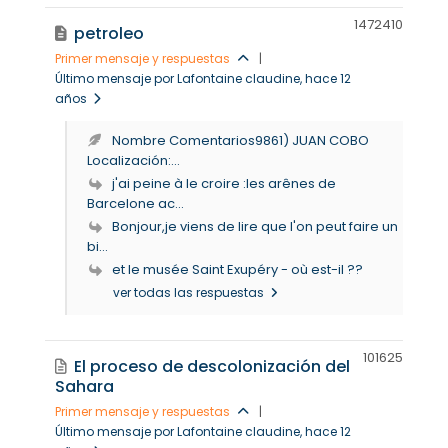
14724
10
petroleo
Primer mensaje y respuestas
|
Último mensaje por Lafontaine claudine
, hace 12
años
Nombre Comentarios9861) JUAN COBO
Localización:...
j'ai peine à le croire :les arênes de
Barcelone ac...
Bonjour,je viens de lire que l'on peut faire un
bi...
et le musée Saint Exupéry - où est-il ??
ver todas las respuestas
10162
5
El proceso de descolonización del
Sahara
Primer mensaje y respuestas
|
Último mensaje por Lafontaine claudine
, hace 12