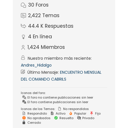
30
Foros
2,422
Temas
44.4 K
Respuestas
4
En línea
1,424
Miembros
Nuestro miembro más reciente:
Andres_Hidalgo
Último Mensaje:
ENCUENTRO MENSUAL
DEL COMANDO CABRILS
Iconos del foro:
El foro no contiene publicaciones sin leer
El foro contiene publicaciones sin leer
Iconos de los Temas:
No respondidos
Respondido
Activo
Popular
Fijo
No aprobados
Resuelto
Privado
Cerrado