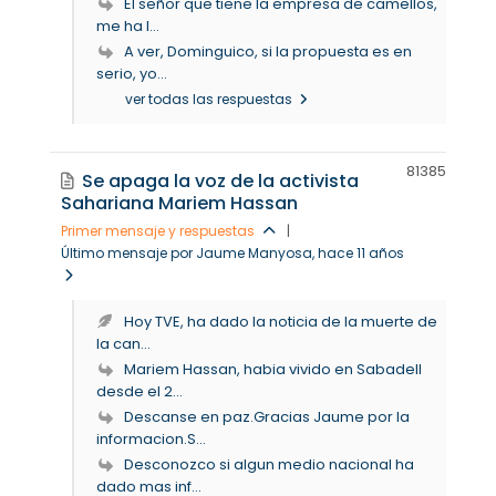
El señor que tiene la empresa de camellos,
me ha l...
A ver, Dominguico, si la propuesta es en
serio, yo...
ver todas las respuestas
8138
5
Se apaga la voz de la activista
Sahariana Mariem Hassan
Primer mensaje y respuestas
|
Último mensaje por Jaume Manyosa
, hace 11 años
Hoy TVE, ha dado la noticia de la muerte de
la can...
Mariem Hassan, habia vivido en Sabadell
desde el 2...
Descanse en paz.Gracias Jaume por la
informacion.S...
Desconozco si algun medio nacional ha
dado mas inf...