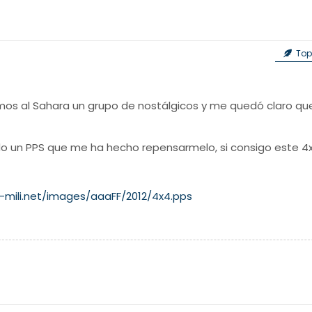
Topi
mos al Sahara un grupo de nostálgicos y me quedó claro qu
 un PPS que me ha hecho repensarmelo, si consigo este 4x4
-mili.net/images/aaaFF/2012/4x4.pps