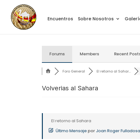
Encuentros
Sobre Nosotros
Galerí
Forums
Members
Recent Post
Foro General
El retorno al Sahar...
Volverias al Sahara
El retorno al Sahara
Último Mensaje
por
Joan Roger Fullados