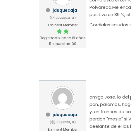
Polvareda.Me encan
jduquecaja
positiva un 89 %, 
(@jduquecaja)
Cordiales saludos 
Eminent Member
Registrado: hace 18 años
Respuestas: 39
amigo Jose. lo del
pan, paramos, hago
y, en frances de c
jduquecaja
perdon "mesie" si 
(@jduquecaja)
deelante de el las 
Eminent Member