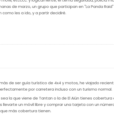
 móvil, etcccc. y lógicamente, el tema seguridad, policía ma
manas de marzo, un grupo que participan en "La Panda Raid"
como les a ido, y a partir decidiré.
ás de ser guía turístico de 4x4 y motos, he viajado recie
perfectamente por carretera incluso con un turismo normal.
a sea la que viene de Tantan o la de El Aiún tienes cobertura
llevarte un móvil libre y comprar una tarjeta con un número
 que más cobertura tienen.