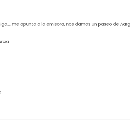
go.... me apunto a la emisora, nos damos un paseo de Aargub
rcia
2