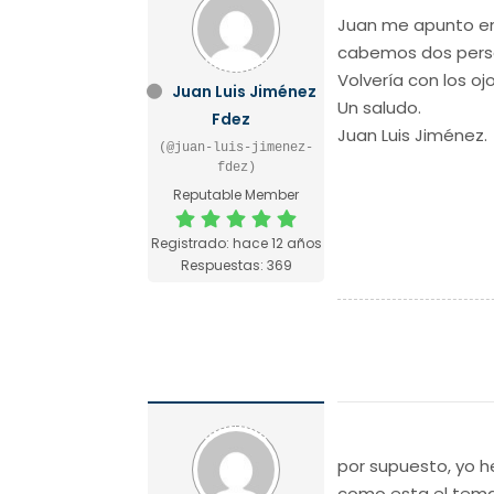
Juan me apunto en
cabemos dos pers
Volvería con los o
Juan Luis Jiménez
Un saludo.
Fdez
Juan Luis Jiménez.
(@juan-luis-jimenez-
fdez)
Reputable Member
Registrado: hace 12 años
Respuestas: 369
por supuesto, yo h
como esta el tema u