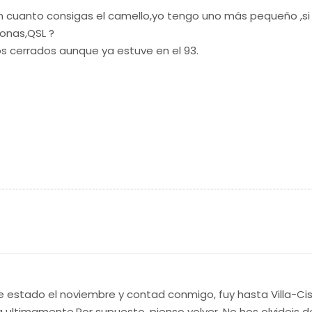
 cuanto consigas el camello,yo tengo uno más pequeño ,si
onas,QSL ?
jos cerrados aunque ya estuve en el 93.
e estado el noviembre y contad conmigo, fuy hasta Villa-Ci
ltimamente.Por supuesto, pienso volver, No hos olvideis de u