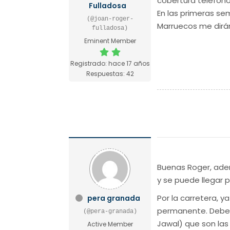
cobertura teléfono
Fulladosa
En las primeras se
(@joan-roger-
Marruecos me dirán 
fulladosa)
Eminent Member
Registrado: hace 17 años
Respuestas: 42
Buenas Roger, adem
y se puede llegar 
Por la carretera, y
pera granada
permanente. Debes 
(@pera-granada)
Jawal) que son las
Active Member