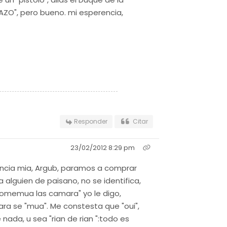
AZO", pero bueno. mi esperencia,
Responder
Citar
23/02/2012 8:29 pm
encia mia, Argub, paramos a comprar
 alguien de paisano, no se identifica,
"domemua las camara" yo le digo,
ara se "mua". Me constesta que "oui",
 nada, u sea "rian de rian ":todo es