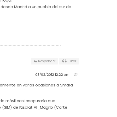
rroqui.
 desde Madrid a un pueblo del sur de
Responder
Citar
03/03/2012 12:22 pm
ntemente en varias ocasiones a Smara
 de móvil casi aseguraría que
 (SIM) de Itisalat Al_Magrib (Carte