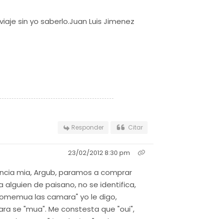
viaje sin yo saberlo.Juan Luis Jimenez
Responder
Citar
23/02/2012 8:30 pm
encia mia, Argub, paramos a comprar
 alguien de paisano, no se identifica,
"domemua las camara" yo le digo,
ara se "mua". Me constesta que "oui",