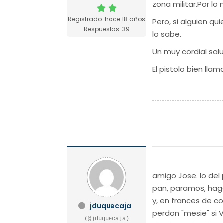
zona militar.Por l
Registrado: hace 18 años
Pero, si alguien qu
Respuestas: 39
lo sabe.
Un muy cordial sal
El pistolo bien lla
amigo Jose. lo del
pan, paramos, hago
y, en frances de c
jduquecaja
perdon "mesie" si 
(@jduquecaja)