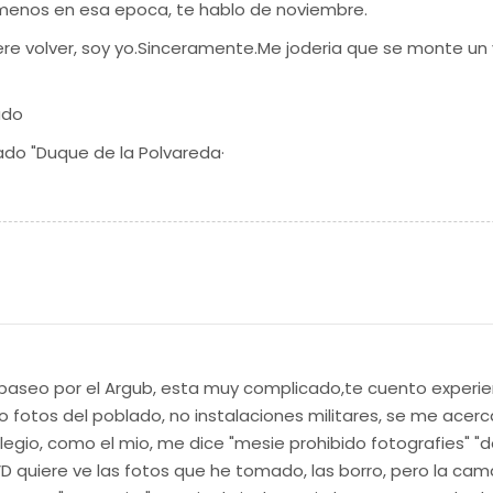
o menos en esa epoca, te hablo de noviembre.
iere volver, soy yo.Sinceramente.Me joderia que se monte un 
udo
mado "Duque de la Polvareda·
 paseo por el Argub, esta muy complicado,te cuento experi
 fotos del poblado, no instalaciones militares, se me acerca
olegio, como el mio, me dice "mesie prohibido fotografies" 
VD quiere ve las fotos que he tomado, las borro, pero la cam