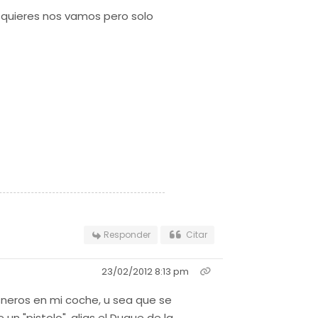
 quieres nos vamos pero solo
Responder
Citar
23/02/2012 8:13 pm
sneros en mi coche, u sea que se
n "pistolo", alias el Duque de la