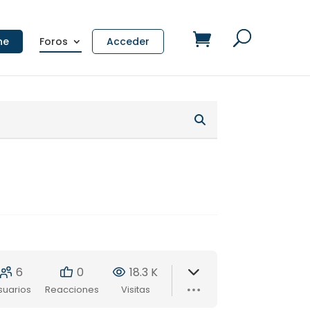
ne
Foros
Acceder
6
0
18.3 K
suarios
Reacciones
Visitas