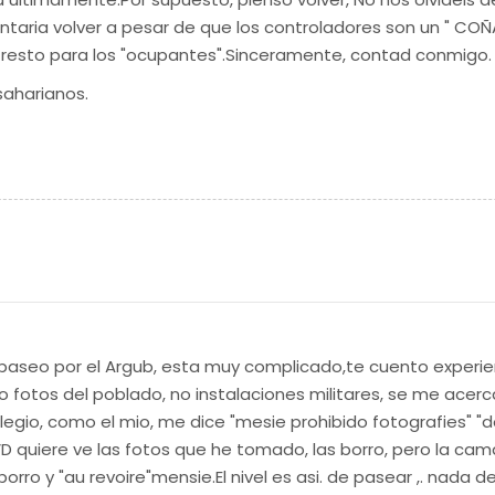
taria volver a pesar de que los controladores son un " COÑ
el resto para los "ocupantes".Sinceramente, contad conmigo.
saharianos.
 paseo por el Argub, esta muy complicado,te cuento experi
 fotos del poblado, no instalaciones militares, se me acerca
olegio, como el mio, me dice "mesie prohibido fotografies" 
VD quiere ve las fotos que he tomado, las borro, pero la cam
borro y "au revoire"mensie.El nivel es asi. de pasear ,. nada de