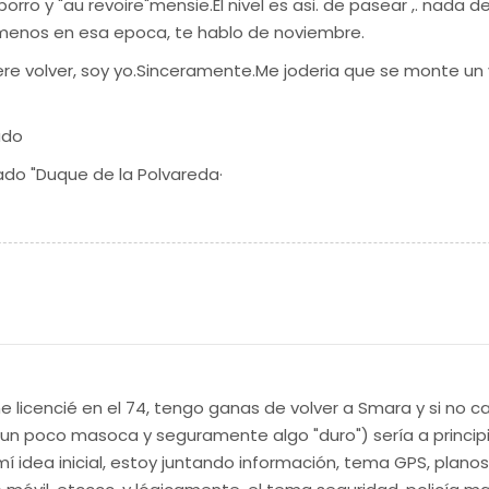
borro y "au revoire"mensie.El nivel es asi. de pasear ,. nada de
o menos en esa epoca, te hablo de noviembre.
iere volver, soy yo.Sinceramente.Me joderia que se monte un 
udo
mado "Duque de la Polvareda·
 licencié en el 74, tengo ganas de volver a Smara y si no 
e, (un poco masoca y seguramente algo "duro") sería a princi
mí idea inicial, estoy juntando información, tema GPS, planos