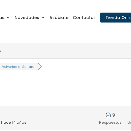
as
Novedades
Asóciate
Contactar
Tienda Onli
s
Volverias al Sahara
9
a
hace 14 años
Respuestas
U