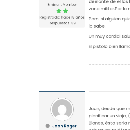
deelante de el las 
Eminent Member
zona militar.Por l
Registrado: hace 18 años
Pero, si alguien qu
Respuestas: 39
lo sabe.
Un muy cordial sal
El pistolo bien lla
Juan, desde que me
planificar un viaj
Blanes, ésta sería 
Joan Roger