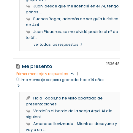
Juan, desde que me licencié en el 74, tengo
ganas ...
Buenas Roger, además de ser guía turístico
de 4x4 ...
Juan Piqueras, se me olvidó pedirte el nº de
teléf...
ver todas las respuestas
15364
8
Me presento
Primer mensaje y respuestas
|
Último mensaje por pera granada
, hace 14 años
Hola Todos,no he visto apartado de
presentaciones ...
VerdeEn el borde de la sebja Aryd. Al día
siguient...
Amanece lloviznado… Mientras desayuno y
voy a un t...