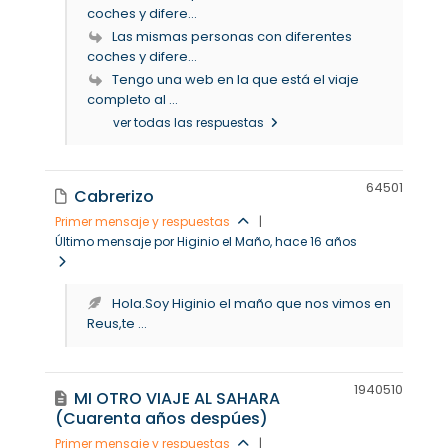
coches y difere...
Las mismas personas con diferentes
coches y difere...
Tengo una web en la que está el viaje
completo al ...
ver todas las respuestas
6450
1
Cabrerizo
Primer mensaje y respuestas
|
Último mensaje por Higinio el Maño
, hace 16 años
Hola.Soy Higinio el maño que nos vimos en
Reus,te ...
19405
10
MI OTRO VIAJE AL SAHARA
(Cuarenta años despúes)
Primer mensaje y respuestas
|