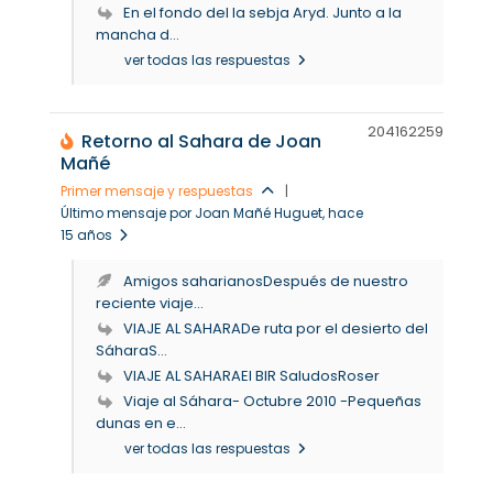
En el fondo del la sebja Aryd. Junto a la
mancha d...
ver todas las respuestas
204162
259
Retorno al Sahara de Joan
Mañé
Primer mensaje y respuestas
|
Último mensaje por Joan Mañé Huguet
, hace
15 años
Amigos saharianosDespués de nuestro
reciente viaje...
VIAJE AL SAHARADe ruta por el desierto del
SáharaS...
VIAJE AL SAHARAEl BIR SaludosRoser
Viaje al Sáhara- Octubre 2010 -Pequeñas
dunas en e...
ver todas las respuestas