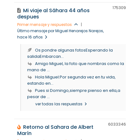
17530
9
Mi viaje al Sáhara 44 años
despues
Primer mensaje y respuestas
|
Último mensaje por Miguel Henarejos Narejos
,
hace 16 años
Os pondre algunas fotosEsperando la
salidaEmbarcan...
Amigo Miguel, la foto que nombras como la
mano de ...
Hola Miguel:Por segunda vez en tu vida,
estando en...
Pues si Domingo,siempre pienso en ella,a
pesar de ...
ver todas las respuestas
60333
46
Retorno al Sahara de Albert
Marín