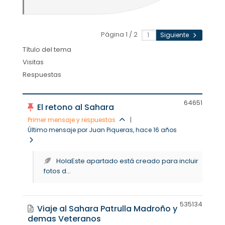
Página 1 / 2
Siguiente
Título del tema
Visitas
Respuestas
6465
1
El retono al Sahara
Primer mensaje y respuestas
|
Último mensaje por Juan Piqueras
, hace 16 años
HolaEste apartado está creado para incluir
fotos d...
53513
4
Viaje al Sahara Patrulla Madroño y
demas Veteranos