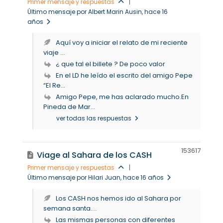
Primer mensaje y respuestas
|
Último mensaje por Albert Marin Ausin
, hace 16
años
Aquí voy a iniciar el relato de mi reciente
viaje ...
¿ que tal el billete ? De poco valor
En el LD he leído el escrito del amigo Pepe
“El Re...
Amigo Pepe, me has aclarado mucho.En
Pineda de Mar...
ver todas las respuestas
15361
7
Viage al Sahara de los CASH
Primer mensaje y respuestas
|
Último mensaje por Hilari Juan
, hace 16 años
Los CASH nos hemos ido al Sahara por
semana santa....
Las mismas personas con diferentes