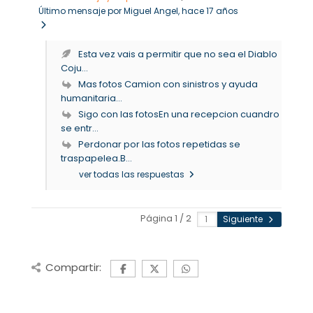
Último mensaje por Miguel Angel
, hace 17 años
Esta vez vais a permitir que no sea el Diablo
Coju...
Mas fotos Camion con sinistros y ayuda
humanitaria...
Sigo con las fotosEn una recepcion cuandro
se entr...
Perdonar por las fotos repetidas se
traspapelea.B...
ver todas las respuestas
Página 1 / 2
Siguiente
Compartir: