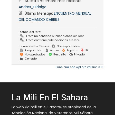
Nuestro miembro más reciente:
Andres_Hidalgo
Último Mensaje:
ENCUENTRO MENSUAL
DEL COMANDO CABRILS
Iconos del foro:
El foro no contiene publicaciones sin leer
El foro contiene publicaciones sin leer
Iconos de los Temas:
No respondidos
Respondido
Activo
Popular
Fijo
No aprobados
Resuelto
Privado
Cerrado
Funciona con wpForo version 3.1.1
La Mili En El Sahara
La web «la mili en el Sahara» es propiedad de la
Asociación Nacional de Veteranos Mili Sáhara