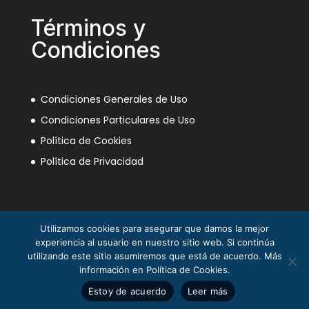
Términos y
Condiciones
Condiciones Generales de Uso
Condiciones Particulares de Uso
Política de Cookies
Política de Privacidad
Utilizamos cookies para asegurar que damos la mejor
experiencia al usuario en nuestro sitio web. Si continúa
utilizando este sitio asumiremos que está de acuerdo. Más
información en Política de Cookies.
La Mili en el Sáhara ® Juan Piqueras 2003-2013
Estoy de acuerdo
Leer más
© Asociación Nacional Veteranos Mili Sáhara 2025