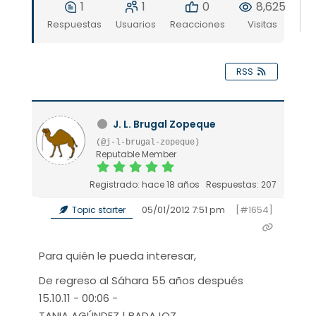
1
1
0
8,625
Respuestas
Usuarios
Reacciones
Visitas
RSS
J. L. Brugal Zopeque
(@j-l-brugal-zopeque)
Reputable Member
Registrado: hace 18 años
Respuestas: 207
05/01/2012 7:51 pm
[#1654]
Topic starter
Para quién le pueda interesar,
De regreso al Sáhara 55 años después
15.10.11 - 00:06 -
TANIA AGÚNDEZ | BADAJOZ.