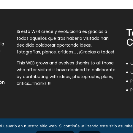
T
Si esta WEB crece y evoluciona es gracias a
todos aquellos que tras haberla visitado han
C
 la
decidido colaborar aportando ideas,
a
fotografías, planos, críticas… , ¡Gracias a todos!
This WEB grows and evolves thanks to all those
C
who after visited it have decided to collaborate
C
by contributing with ideas, photographs, plans,
P
ión
critics…Thanks !!!
P
l usuario en nuestro sitio web. Si continúa utilizando este sitio asumi
3