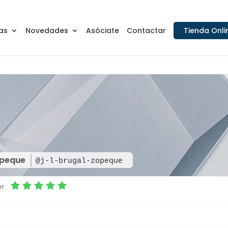
as
Novedades
Asóciate
Contactar
Tienda Onli
Zopeque
@j-l-brugal-zopeque
er