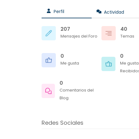
Perfil
Actividad
207
40
Mensajes del Foro
Temas
0
0
Me gusta
Me gusta
Recibido
0
Comentarios del
Blog
Redes Sociales