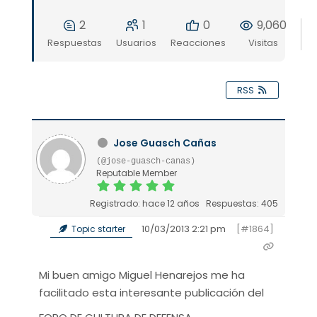
2
1
0
9,060
Respuestas
Usuarios
Reacciones
Visitas
RSS
Jose Guasch Cañas
(@jose-guasch-canas)
Reputable Member
Registrado: hace 12 años
Respuestas: 405
10/03/2013 2:21 pm
[#1864]
Topic starter
Mi buen amigo Miguel Henarejos me ha
facilitado esta interesante publicación del