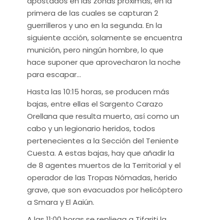
apostados en las zonas próximas, en la
primera de las cuales se capturan 2
guerrilleros y uno en la segunda. En la
siguiente acción, solamente se encuentra
munición, pero ningún hombre, lo que
hace suponer que aprovecharon la noche
para escapar…
Hasta las 10:15 horas, se producen más
bajas, entre ellas el Sargento Carazo
Orellana que resulta muerto, así como un
cabo y un legionario heridos, todos
pertenecientes a la Sección del Teniente
Cuesta. A estas bajas, hay que añadir la
de 8 agentes muertos de la Territorial y el
operador de las Tropas Nómadas, herido
grave, que son evacuados por helicóptero
a Smara y El Aaiún.
A las 11:00 horas se repliega a Tifariti la