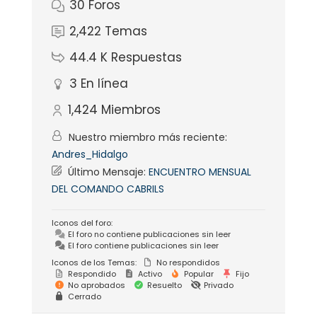
30
Foros
2,422
Temas
44.4 K
Respuestas
3
En línea
1,424
Miembros
Nuestro miembro más reciente:
Andres_Hidalgo
Último Mensaje:
ENCUENTRO MENSUAL
DEL COMANDO CABRILS
Iconos del foro:
El foro no contiene publicaciones sin leer
El foro contiene publicaciones sin leer
Iconos de los Temas:
No respondidos
Respondido
Activo
Popular
Fijo
No aprobados
Resuelto
Privado
Cerrado