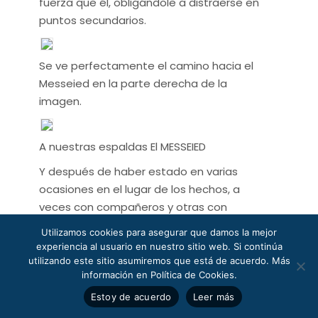
fuerza que él, obligándole a distraerse en
puntos secundarios.
Se ve perfectamente el camino hacia el
Messeied en la parte derecha de la
imagen.
A nuestras espaldas El MESSEIED
Y después de haber estado en varias
ocasiones en el lugar de los hechos, a
veces con compañeros y otras con
familia, podríamos pensar que,
Utilizamos cookies para asegurar que damos la mejor
probablemente, el Capitán Jáuregui
experiencia al usuario en nuestro sitio web. Si continúa
buscaba llegar a un terreno escarpado,
utilizando este sitio asumiremos que está de acuerdo. Más
información en Política de Cookies.
con bastantes peñascos y con trincheras
naturales, producidas por la erosión, en la
Estoy de acuerdo
Leer más
orilla Oeste de la Saguia, que hubiese