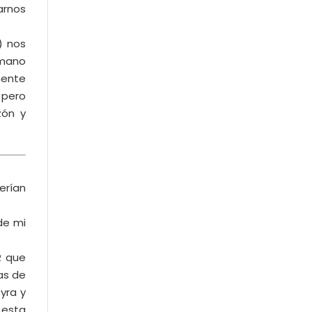
arnos
) nos
rmano
emente
 pero
zón y
erían
de mi
R que
as de
yra y
 esta