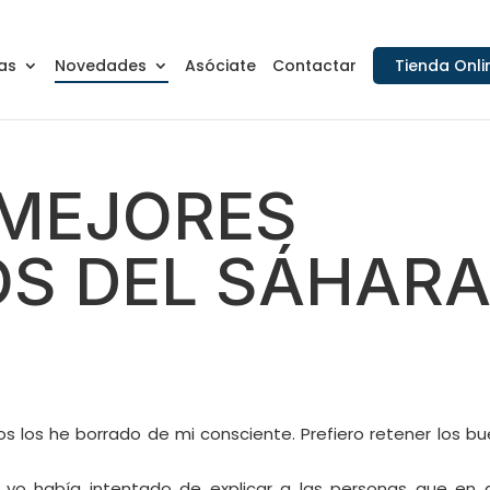
as
Novedades
Asóciate
Contactar
Tienda Onli
 MEJORES
S DEL SÁHAR
dos los he borrado de mi consciente. Prefiero retener los bu
, yo había intentado de explicar a las personas que en 