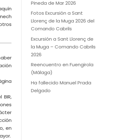
Pineda de Mar 2026
aquín
Fotos Excursión a Sant
énech
Llorenç de la Muga 2026 del
otros
Comando Cabrils
Excursión a Sant Llorenç de
la Muga – Comando Cabrils
2026
saber
Reencuentro en Fuengirola
ación
(Málaga)
ágina
Ha fallecido Manuel Prada
Delgado
 BIR,
iones
ácter
cción
o, en
ayor.