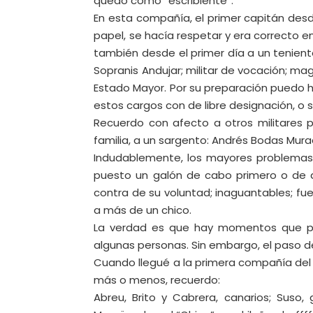
quedo como “escribiente”.
En esta compañía, el primer capitán desd
papel, se hacía respetar y era correcto en 
también desde el primer día a un tenien
Sopranis Andujar; militar de vocación; mag
Estado Mayor. Por su preparación puedo 
estos cargos con de libre designación, o 
Recuerdo con afecto a otros militares p
familia, a un sargento: Andrés Bodas Mura
Indudablemente, los mayores problemas
puesto un galón de cabo primero o de aqu
contra de su voluntad; inaguantables; fue
a más de un chico.
La verdad es que hay momentos que pre
algunas personas. Sin embargo, el paso de
Cuando llegué a la primera compañía del B
más o menos, recuerdo:
Abreu, Brito y Cabrera, canarios; Suso,