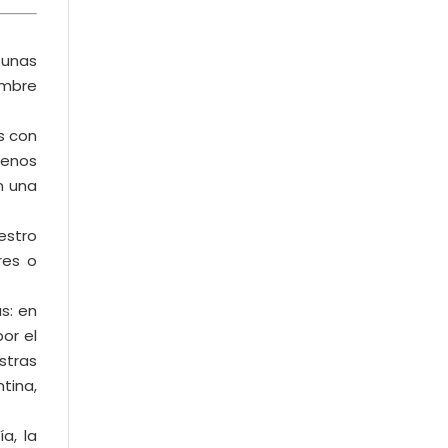
 unas
embre
s con
menos
n una
estro
res o
s: en
or el
stras
tina,
a, la