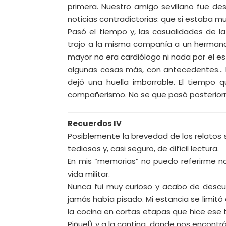
primera. Nuestro amigo sevillano fue d
noticias contradictorias: que si estaba m
Pasó el tiempo y, las casualidades de l
trajo a la misma compañía a un hermano
mayor no era cardiólogo ni nada por el est
algunas cosas más, con antecedentes… N
dejó una huella imborrable. El tiempo
compañerismo. No se que pasó posteriorm
Recuerdos IV
Posiblemente la brevedad de los relatos 
tediosos y, casi seguro, de difícil lectura.
En mis “memorias” no puedo referirme na
vida militar.
Nunca fui muy curioso y acabo de descubr
jamás había pisado. Mi estancia se limitó 
la cocina en cortas etapas que hice ese 
Piñuel) y a la cantina, donde nos encon