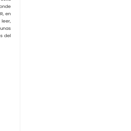
donde
R, en
leer,
gunas
s del