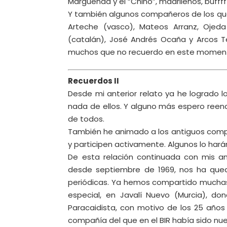
Margüenda y el “Chino”, madrileños, bufffff; 
Y también algunos compañeros de los que 
Arteche (vasco), Mateos Arranz, Ojed
(catalán), José Andrés Ocaña y Arcos T
muchos que no recuerdo en este momen
Recuerdos II
Desde mi anterior relato ya he logrado l
nada de ellos. Y alguno más espero reenc
de todos.
También he animado a los antiguos compa
y participen activamente. Algunos lo hará
De esta relación continuada con mis an
desde septiembre de 1969, nos ha qued
periódicas. Ya hemos compartido muchas
especial, en Javalí Nuevo (Murcia), do
Paracaidista, con motivo de los 25 años 
compañía del que en el BIR había sido nu