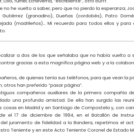
Lolo, furriel; Echeverría, “escribiente”, otro bufff.
no he vuelto a saber, pero que no pierdo la esperanza; Jo
a Gutiérrez (granadino), Dueñas (cordobés), Patro Dom
ejada (madrileños)… Mi recuerdo para todos ellos y para 
to.
ocalizar a dos de los que señalaba que no había vuelto a 
ontrar gracias a esta magnífica página web y a la colabor
ñeros, de quienes tenía sus teléfonos, para que vean la p
n; otros han preferido “pasar página”.
tiguos compañeros auxiliares de la primera compañía del
ado una profunda amistad. De ella han surgido las reun
 cosas en Madrid y en Santiago de Compostela y, con car
nde el 17 de diciembre de 1994, en el Batallón de Instru
del juramento de fidelidad a la Bandera, repetimos el act
estro Teniente y en este Acto Teniente Coronel de Estado M