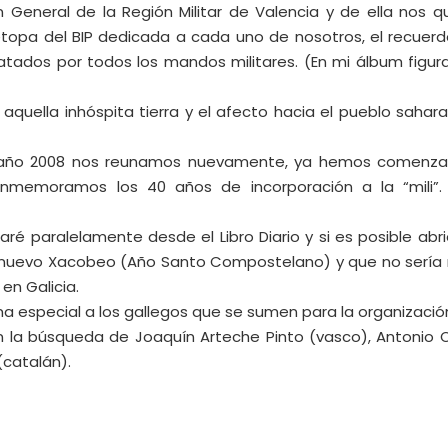
n General de la Región Militar de Valencia y de ella nos q
topa del BIP dedicada a cada uno de nosotros, el recuerd
atados por todos los mandos militares. (En mi álbum figur
uella inhóspita tierra y el afecto hacia el pueblo sahara
 año 2008 nos reunamos nuevamente, ya hemos comenz
nmemoramos los 40 años de incorporación a la “mili”.
ré paralelamente desde el Libro Diario y si es posible abr
un nuevo Xacobeo (Año Santo Compostelano) y que no sería
en Galicia.
rma especial a los gallegos que se sumen para la organizació
n la búsqueda de Joaquín Arteche Pinto (vasco), Antonio 
(catalán).