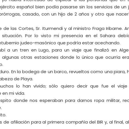
cito español bien podía pasarse sin los servicios de un 
rórrogas, casado, con un hijo de 2 años y otro que nacer
 de las Cortes, Sr. Iturmendi y al ministro Fraga Iribarne. 
situación. Por lo visto mi presencia en el Sahara debí
ontubernio judeo-masónico que podría estar acechando.
í a un tren en Lugo, para un viaje que finalizó en Algec
 algunas otras estaciones donde lo único que ocurría er
o.
duro. En la bodega de un barco, revueltos como una piara, 
Cabeza de Playa.
uchos lo han vivido; sólo quiero decir que fue el viaj
en mi vida.
óspito donde nos esperaban para darnos ropa militar, re
.
ito.
e afiliación para al primera compañía del BIR y, al final, al