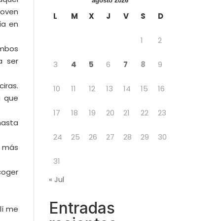
agosto 2026
joven
L
M
X
J
V
S
D
ía en
1
2
Ambos
a ser
3
4
5
6
7
8
9
iras.
10
11
12
13
14
15
16
a que
17
18
19
20
21
22
23
hasta
24
25
26
27
28
29
30
e más
31
coger
« Jul
Entradas
lí me