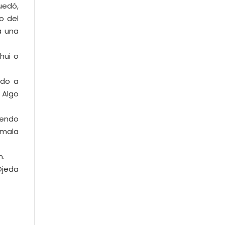
uedó,
o del
a una
hui o
ado a
 Algo
iendo
 mala
n.
Ojeda