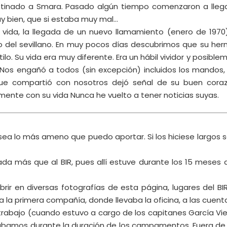
estinado a Smara. Pasado algún tiempo comenzaron a lleg
uy bien, que si estaba muy mal…
a vida, la llegada de un nuevo llamamiento (enero de 1970
 del sevillano. En muy pocos días descubrimos que su he
ilo. Su vida era muy diferente. Era un hábil vividor y posibl
os engañó a todos (sin excepción) incluidos los mandos,
 que compartió con nosotros dejó señal de su buen cora
ente con su vida Nunca he vuelto a tener noticias suyas.
sea lo más ameno que puedo aportar. Si los hiciese largos s
da más que al BIR, pues allí estuve durante los 15 meses 
ir en diversas fotografías de esta página, lugares del BI
a la primera compañía, donde llevaba la oficina, a las cuent
trabajo (cuando estuvo a cargo de los capitanes García Vie
trábamos durante la duración de los campamentos. Fuera de