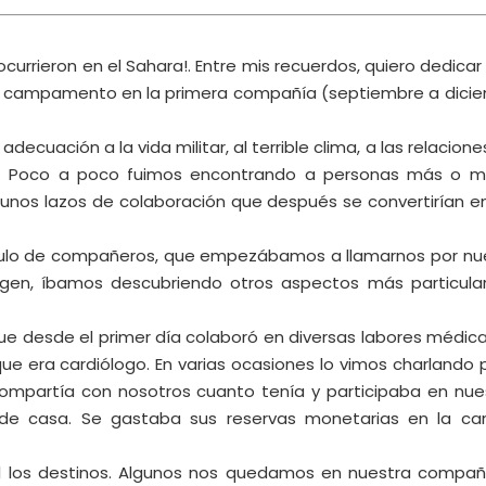
urrieron en el Sahara!. Entre mis recuerdos, quiero dedicar
n campamento en la primera compañía (septiembre a dici
cuación a la vida militar, al terrible clima, a las relacione
… Poco a poco fuimos encontrando a personas más o 
unos lazos de colaboración que después se convertirían e
ulo de compañeros, que empezábamos a llamarnos por nu
igen, íbamos descubriendo otros aspectos más particula
e desde el primer día colaboró en diversas labores médica
que era cardiólogo. En varias ocasiones lo vimos charlando p
partía con nosotros cuanto tenía y participaba en nue
de casa. Se gastaba sus reservas monetarias en la can
l los destinos. Algunos nos quedamos en nuestra compañí