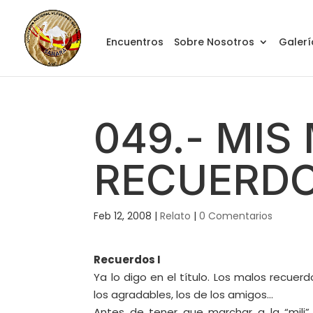
Encuentros
Sobre Nosotros
Galerí
049.- MIS
RECUERDO
Feb 12, 2008
|
Relato
|
0 Comentarios
Recuerdos I
Ya lo digo en el título. Los malos recuer
los agradables, los de los amigos…
Antes de tener que marchar a la “mili”