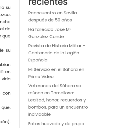
recientes
ía su
Reencuentro en Sevilla
nozco,
después de 50 años
ancho
el de
Ha fallecido José Mº
e que
Gonzalez Conde
Revista de Historia Militar –
de su
Centenario de la Legión
Española
abían
Mi Servicio en el Sahara en
lí en
Prime Video
 vida
Veteranos del Sáhara se
reúnen en Tomelloso:
e con
Lealtad, honor, recuerdos y
bombos, para un encuentro
 que,
inolvidable
aén);
Fotos huevada y de grupo