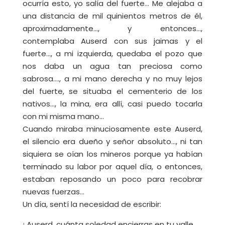
ocurría esto, yo salía del fuerte… Me alejaba a
una distancia de mil quinientos metros de él,
aproximadamente…, y entonces…,
contemplaba Auserd con sus jaimas y el
fuerte…, a mi izquierda, quedaba el pozo que
nos daba un agua tan preciosa como
sabrosa…., a mi mano derecha y no muy lejos
del fuerte, se situaba el cementerio de los
nativos…, la mina, era allí, casi puedo tocarla
con mi misma mano…
Cuando miraba minuciosamente este Auserd,
el silencio era dueño y señor absoluto…, ni tan
siquiera se oían los mineros porque ya habían
terminado su labor por aquel día, o entonces,
estaban reposando un poco para recobrar
nuevas fuerzas…
Un día, sentí la necesidad de escribir:
¡ Auserd, cuánta soledad encierras en tu valle,