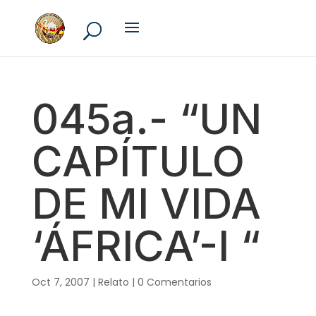
045a.- “UN
CAPÍTULO
DE MI VIDA
‘ÁFRICA’-I “
Oct 7, 2007
|
Relato
|
0 Comentarios