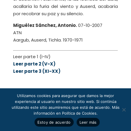
acallaría la furia del viento y Auserd, acabaría
por recobrar su paz y su silencio.
Miguélez Sánchez, Antonio.
07-10-2007
ATN
Aargub, Auserd, Tichla. 1970-1971
Leer parte 1 (I-IV)
Leer parte 2 (V-X)
Leer parte 3 (XI-XX)
Utilizamos cookies para asegurar que damos la mejor
experiencia al usuario en nuestro sitio web. Si continúa
Enviar comentario
utilizando este sitio asumiremos que está de acuerdo. Más
información en Política de Cookies.
Tu dirección de correo electrónico no será
Estoy de acuerdo
Leer más
publicada.
Los campos obligatorios están