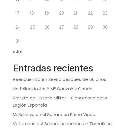
17
18
19
20
21
22
23
24
25
26
27
28
29
30
31
« Jul
Entradas recientes
Reencuentro en Sevilla después de 50 años
Ha fallecido José Mº Gonzalez Conde
Revista de Historia Militar – Centenario de la
Legión Española
Mi Servicio en el Sahara en Prime Video
Veteranos del Sáhara se reúnen en Tomelloso: