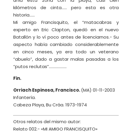
unía esta zona con la playa, casi cien
kilómetros de cinta…… pero esta es otra
historia……
Mi amigo Francisquito, el “matacabras y
experto en Eric Clapton, quedó en el nuevo
Batallón y lo ví poco antes de licenciarnos.- Su
aspecto había cambiado considerablemente
en cinco meses, ya era todo un veterano
“abuelo”, dado a gastar malas pasadas a los
“putos reclutas”………………..
Fin.
Orriach Espinosa, Francisco.
(MA) 01-11-2003
Infantería.
Cabeza Playa, Bu Cráa. 1973-1974
Otros relatos del mismo autor:
Relato 002.- «MI AMIGO FRANCISQUITO»