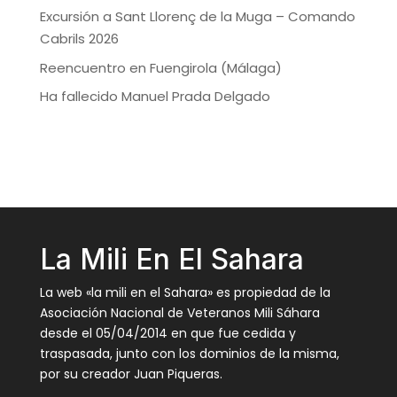
Excursión a Sant Llorenç de la Muga – Comando
Cabrils 2026
Reencuentro en Fuengirola (Málaga)
Ha fallecido Manuel Prada Delgado
La Mili En El Sahara
La web «la mili en el Sahara» es propiedad de la
Asociación Nacional de Veteranos Mili Sáhara
desde el 05/04/2014 en que fue cedida y
traspasada, junto con los dominios de la misma,
por su creador Juan Piqueras.