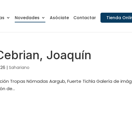
as
Novedades
Asóciate
Contactar
Tienda Onli
Cebrian, Joaquín
026
|
Sahariano
ación Tropas Nómadas Aargub, Fuerte Tichla Galería de imá
n de...
s