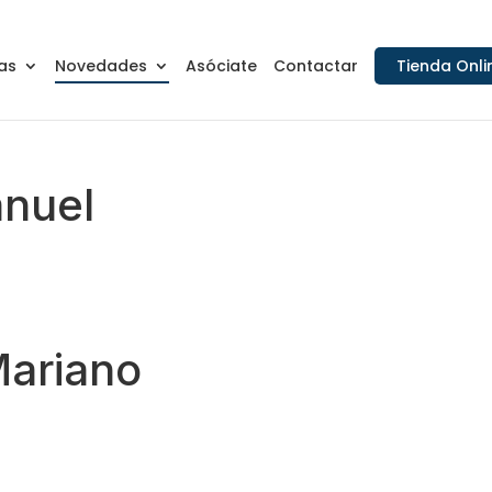
as
Novedades
Asóciate
Contactar
Tienda Onli
anuel
 Mariano