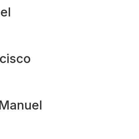
el
ncisco
 Manuel