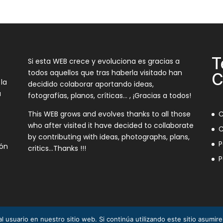
T
Si esta WEB crece y evoluciona es gracias a
todos aquellos que tras haberla visitado han
C
 la
decidido colaborar aportando ideas,
a
fotografías, planos, críticas… , ¡Gracias a todos!
This WEB grows and evolves thanks to all those
C
who after visited it have decided to collaborate
C
by contributing with ideas, photographs, plans,
P
ión
critics…Thanks !!!
P
l usuario en nuestro sitio web. Si continúa utilizando este sitio asumi
3