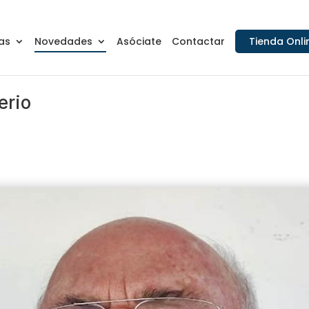
as
Novedades
Asóciate
Contactar
Tienda Onli
erio