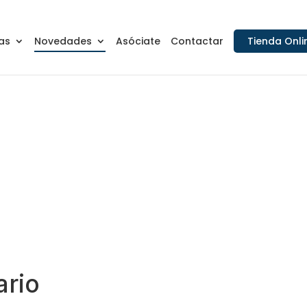
as
Novedades
Asóciate
Contactar
Tienda Onli
ario