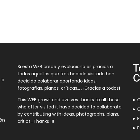
T
Si esta WEB crece y evoluciona es gracias a
todos aquellos que tras haberla visitado han
C
 la
decidido colaborar aportando ideas,
a
fotografías, planos, críticas… , ¡Gracias a todos!
This WEB grows and evolves thanks to all those
C
who after visited it have decided to collaborate
C
by contributing with ideas, photographs, plans,
P
ión
critics…Thanks !!!
P